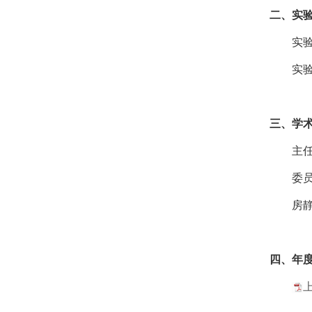
二、实
实
实
三、学
主
委
房静
四、年