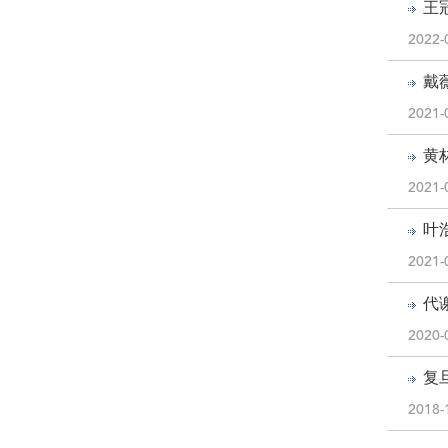
王
2022-
戴
2021-
黄
2021-
叶
2021-
代
2020-
复
2018-