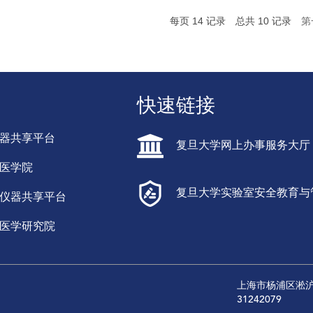
每页
14
记录
总共
10
记录
第
快速链接
器共享平台
复旦大学网上办事服务大厅
医学院
复旦大学实验室安全教育与
仪器共享平台
医学研究院
上海市杨浦区淞沪路
31242079