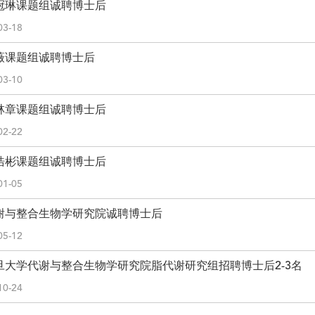
冠琳课题组诚聘博士后
03-18
薇课题组诚聘博士后
03-10
林章课题组诚聘博士后
02-22
浩彬课题组诚聘博士后
01-05
谢与整合生物学研究院诚聘博士后
05-12
旦大学代谢与整合生物学研究院脂代谢研究组招聘博士后2-3名
10-24