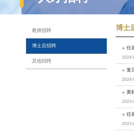
博士
教师招聘
博士后招聘
任
2024-
其他招聘
复
2024-
黄
2023-
任
2023-