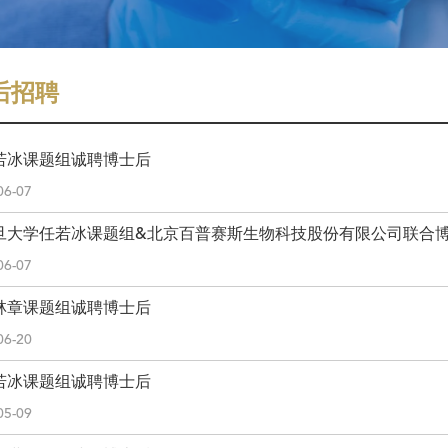
后招聘
若冰课题组诚聘博士后
06-07
旦大学任若冰课题组&北京百普赛斯生物科技股份有限公司联合
06-07
林章课题组诚聘博士后
06-20
若冰课题组诚聘博士后
05-09