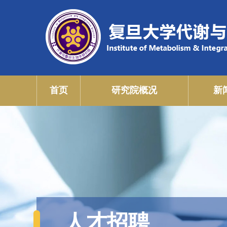
首页
研究院概况
新
人才招聘