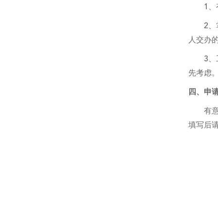
1
2
人交办
3
先考虑
四、申
有
填写后请通