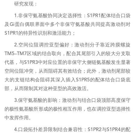
研究发现：
1.非保守氨基酸协同决定选择性：S1PR1配体结合口袋
及Gi蛋白偶联界面中多个非保守氨基酸共同提高激动剂对
S1PR1的特异性识别和激活能力；
2.空间位阻调控亚型偏好：激动剂分子靠近跨膜螺旋
TM5–TM7区域的结合取向，配合其尾部引入的较大分支取
代基，与S1PR3中对应位置的非保守大侧链氨基酸发生显著
空间位阻冲突，从而阻碍其有效结合；此外，激动剂尾部较
大的支链结构会阻碍其深入插入S1PR5的配体结合口袋底
部，从而限制其对这种亚型的高效激活。
3.保守氨基酸的影响：激动剂与结合口袋顶部高度保守
的极性氨基酸所形成的极性相互作用，也在调控亚型选择性
中发挥作用。
4.口袋拓扑差异限制结合兼容性：S1PR2与S1PR4的配