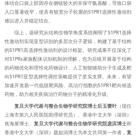
体结合口袋上部因存在侧链较大的非保守氨基酸，导致口袋
入口显著收窄，使具有较宽分子轮廓的S1PR1选择性激动剂
难以进入并稳定结合。
综上，该研究从结构生物学角度系统阐明了S1PR1选择
性激动剂实现亚型识别的多层次分子逻辑，构建了基于结构
的S1PR1高选择性激动剂的设计框架。研究成果不仅深化了
对S1PRs家族配体识别机制的理解，也为后续开展基于结构
的药物优化和理性化药物设计、人工智能辅助分子生成及靶
向S1PR1亚型选择性调控策略提供了坚实支撑。未来，有望
加速开发新一代低脱靶风险、高治疗指数的S1PR1靶向候选
药物，助力相关疾病治疗药物分子的精准化升级。
复旦大学代谢与整合生物学研究院博士后玉蕾叶
（现任
上海市第六人民医院助理研究员）、香港中文大学（深圳）
焦海展博士、
复旦大学代谢与整合生物学研究院庞滨博士
和
香港中文大学（深圳）题如涓博士为本文共同第一作者，
复