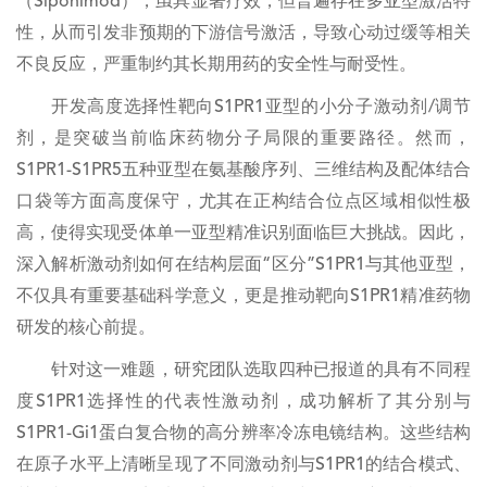
（Siponimod），虽具显著疗效，但普遍存在多亚型激活特
性，从而引发非预期的下游信号激活，导致心动过缓等相关
不良反应，严重制约其长期用药的安全性与耐受性。
开发高度选择性靶向S1PR1亚型的小分子激动剂/调节
剂，是突破当前临床药物分子局限的重要路径。然而，
S1PR1-S1PR5五种亚型在氨基酸序列、三维结构及配体结合
口袋等方面高度保守，尤其在正构结合位点区域相似性极
高，使得实现受体单一亚型精准识别面临巨大挑战。因此，
深入解析激动剂如何在结构层面“区分”S1PR1与其他亚型，
不仅具有重要基础科学意义，更是推动靶向S1PR1精准药物
研发的核心前提。
针对这一难题，研究团队选取四种已报道的具有不同程
度S1PR1选择性的代表性激动剂，成功解析了其分别与
S1PR1-Gi1蛋白复合物的高分辨率冷冻电镜结构。这些结构
在原子水平上清晰呈现了不同激动剂与S1PR1的结合模式、