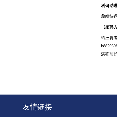
科研助
薪酬待
【招聘
请应聘
b882030
满额前
友情链接